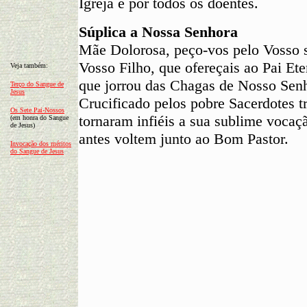
Igreja e por todos os doentes.
Súplica a Nossa Senhora
Mãe Dolorosa, peço-vos pelo Vosso 
Vosso Filho, que ofereçais ao Pai Et
Veja também:
que jorrou das Chagas de Nosso Senh
Terço do Sangue de
Jesus
Crucificado pelos pobre Sacerdotes t
Os Sete Pai-Nossos
tornaram infiéis a sua sublime vocaç
(em honra do Sangue
de Jesus)
antes voltem junto ao Bom Pastor.
Invocação dos méritos
do Sangue de Jesus