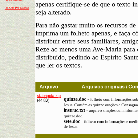
apenas certifique-se de que o texto in
Os Sete Pai-Nossos
seja alterado.
Para não gastar muito os recursos de
imprima um folheto apenas, e faça có
distribuir entre seus familiares, amig
Reze ao menos uma Ave-Maria para c
distribuído, pedindo ao Espírito Sant
que ler os textos.
Arquivo
Arquivos originais / Co
stabrigida.zip
quinze.doc
-
folheto com informações sob
(44KB)
Jesus. Contém as quinze orações e Consagra
instruc.txt
-
arquivo simples com informaç
quinze.doc.
sete.doc
-
folheto com informações e medi
de Jesus.