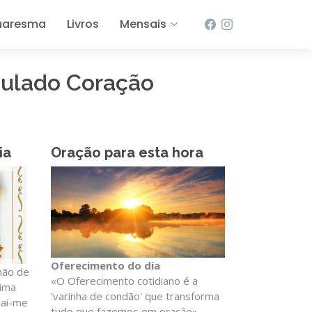
uaresma
Livros
Mensais
culado Coração
ia
Oração para esta hora
Oferecimento do dia
hão de
«O Oferecimento cotidiano é a
ima
'varinha de condão' que transforma
dai-me
tudo que fazemos em oração»